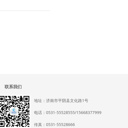
联系我们
济南市平阴县文化路1号
地址：
0531-55528555/
15668377999
电话：
0531-55528666
传真：