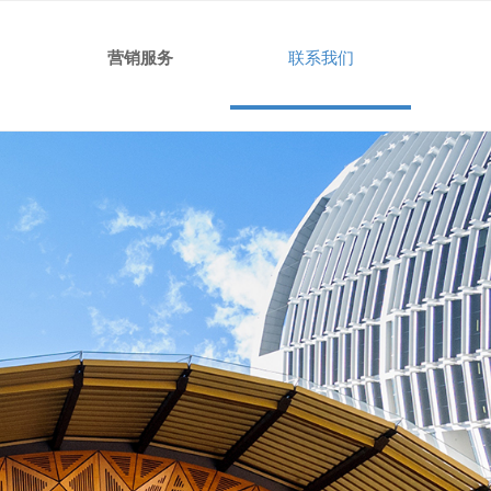
营销服务
联系我们