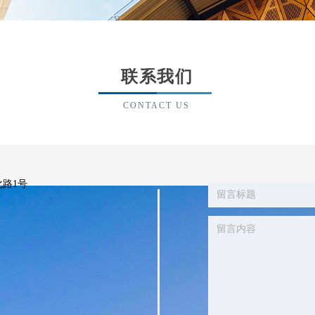
联系我们
CONTACT US
路1号