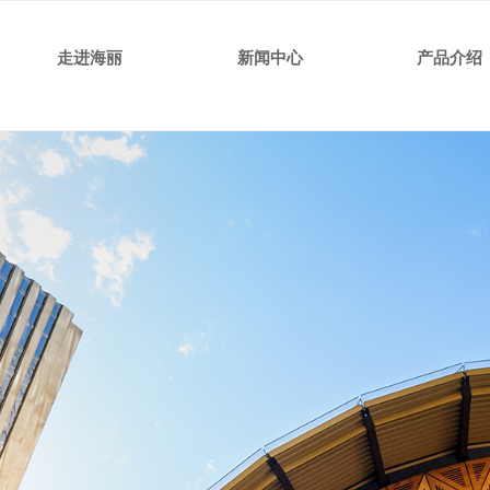
走进海丽
新闻中心
产品介绍